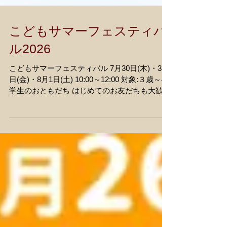
こどもサマーフェスティバ
ル2026
こどもサマーフェスティバル 7月30日(木)・31
日(金)・8月1日(土) 10:00～12:00 対象:３歳～小
学生のおともだち はじめてのお友だちも大歓
迎！ プログラム：英語、聖書のおはなし、歌、
おやつタイム、ゲーム 7/30(木) 工作：キラキラ
ぷっくりシール 7/31(金) 工作：アイスバー パズ
ル 8/1(土) フェスティバル（ストラックアウ
ト、ヨーヨー釣り、スーパーボールすくいなど
色々） お友だちも誘ってみんなで来てね～‼