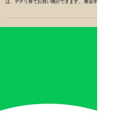
ョップ」を開催しています。 デナリショップで
は、デナリ券でお買い物ができます。 教会学校
に来ると、毎週デナリ券がもらえます。 デナリ
券をいっぱい貯めて、デナリショップの日にお
買い物をしよう！！ デナリショップの日には、
ゲームもあります。 サイコロじゃんけんとか、
三角くじとか、スクラッチカードとか... 毎月ど
んなゲームをするのか、楽しみにしていてね！
次のデナリショップは8月30日(日)です。 こち
らのカレンダーでチェックしてね。 教会学校
は、毎週日曜日9:00～10:00、待ってまーす！