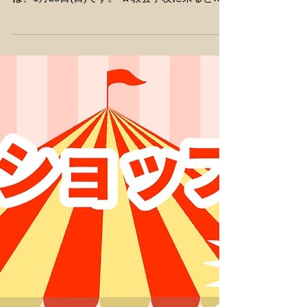
6月のデナリショップ
こども教会学校の時間に月1回オープンする
「デナリショップ」！ 6月のデナリショップ
は、6月28日(日)です。 ★教会学校に来ると、
毎週デナリ券がもらえます。 デナリ券をいっぱ
い貯めて、デナリショップの日にお買い物をし
よう！！ ★デナリショップの日には、ゲームも
あります。 6月は、「どうぶつビンゴ」と「ル
ーレット」です。 ゲームはデナリ券がなくても
楽しめます。 教会学校は、毎週日曜日9:00～
10:00、待ってまーす！