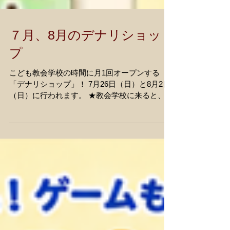
７月、8月のデナリショッ
プ
こども教会学校の時間に月1回オープンする
「デナリショップ」！ 7月26日（日）と8月2日
（日）に行われます。 ★教会学校に来ると、毎
週デナリ券がもらえます。 デナリ券をいっぱい
貯めて、デナリショップの日にお買い物をしよ
う！！ ★デナリショップの日には、ゲームもあ
ります。 7月は、「ぺりぺりくじ」と「ポンポ
ンたまとばし」 8月は、「パタパタ風船ゲー